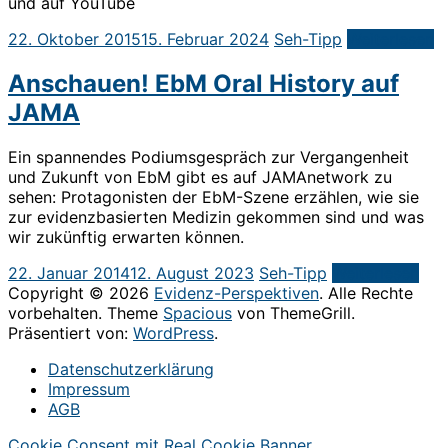
und auf YouTube
22. Oktober 2015
15. Februar 2024
Seh-Tipp
Weiterlesen
Anschauen! EbM Oral History auf
JAMA
Ein spannendes Podiumsgespräch zur Vergangenheit
und Zukunft von EbM gibt es auf JAMAnetwork zu
sehen: Protagonisten der EbM-Szene erzählen, wie sie
zur evidenzbasierten Medizin gekommen sind und was
wir zukünftig erwarten können.
22. Januar 2014
12. August 2023
Seh-Tipp
Weiterlesen
Copyright © 2026
Evidenz-Perspektiven
. Alle Rechte
vorbehalten. Theme
Spacious
von ThemeGrill.
Präsentiert von:
WordPress
.
Datenschutzerklärung
Impressum
AGB
Cookie Consent mit Real Cookie Banner