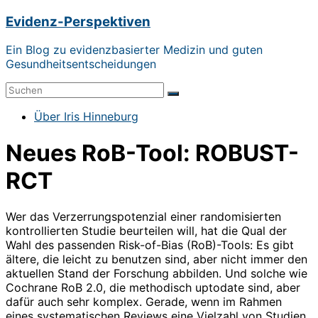
Zum
Evidenz-Perspektiven
Inhalt
springen
Ein Blog zu evidenzbasierter Medizin und guten
Gesundheitsentscheidungen
Menü
Über Iris Hinneburg
Neues RoB-Tool: ROBUST-
RCT
Wer das Verzerrungspotenzial einer randomisierten
kontrollierten Studie beurteilen will, hat die Qual der
Wahl des passenden Risk-of-Bias (RoB)-Tools: Es gibt
ältere, die leicht zu benutzen sind, aber nicht immer den
aktuellen Stand der Forschung abbilden. Und solche wie
Cochrane RoB 2.0, die methodisch uptodate sind, aber
dafür auch sehr komplex. Gerade, wenn im Rahmen
eines systematischen Reviews eine Vielzahl von Studien