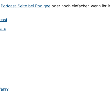
r
Podcast-Seite bei Podigee
oder noch einfacher, wenn ihr im 
cast
are
fahr?