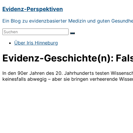
Zum
Evidenz-Perspektiven
Inhalt
springen
Ein Blog zu evidenzbasierter Medizin und guten Gesundh
Menü
Über Iris Hinneburg
Evidenz-Geschichte(n): Fal
In den 90er Jahren des 20. Jahrhunderts testen Wissensch
keinesfalls abwegig – aber sie bringen verheerende Wiss