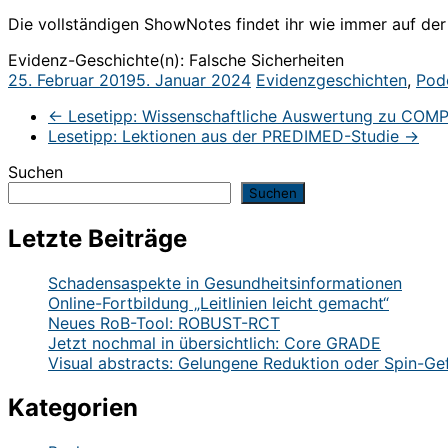
Die vollständigen ShowNotes findet ihr wie immer auf de
Evidenz-Geschichte(n): Falsche Sicherheiten
25. Februar 2019
5. Januar 2024
Evidenzgeschichten
,
Pod
←
Lesetipp: Wissenschaftliche Auswertung zu COMP
Lesetipp: Lektionen aus der PREDIMED-Studie
→
Suchen
Suchen
Letzte Beiträge
Schadensaspekte in Gesundheitsinformationen
Online-Fortbildung „Leitlinien leicht gemacht“
Neues RoB-Tool: ROBUST-RCT
Jetzt nochmal in übersichtlich: Core GRADE
Visual abstracts: Gelungene Reduktion oder Spin-Ge
Kategorien