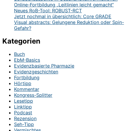
Online-Fortbildung „Leitlinien leicht gemacht“
Neues RoB-Tool: ROBUST-RCT
Jetzt nochmal in übersichtlich: Core GRADE
Visual abstracts: Gelungene Reduktion oder Spin-
Gefahr?
Kategorien
Buch
EbM-Basics
Evidenzbasierte Pharmazie
Evidenzgeschichten
Fortbildung
Hörtipp
Kommentar
Kongress-Splitter
Lesetipp
Linktipp
Podcast
Rezension
Seh-Tipp
Vermischtes