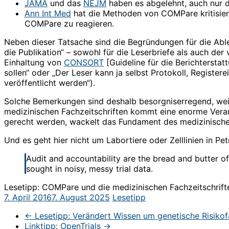
JAMA
und das
NEJM
haben es abgelehnt, auch nur di
Ann Int Med
hat die Methoden von COMPare kritisier
COMPare zu reagieren.
Neben dieser Tatsache sind die Begründungen für die Able
die Publikation“ – sowohl für die Leserbriefe als auch de
Einhaltung von
CONSORT
[Guideline für die Berichterstat
sollen“ oder „Der Leser kann ja selbst Protokoll, Register
veröffentlicht werden“).
Solche Bemerkungen sind deshalb besorgniserregend, wei
medizinischen Fachzeitschriften kommt eine enorme Verantw
gerecht werden, wackelt das Fundament des medizinische
Und es geht hier nicht um Labortiere oder Zelllinien in Pe
Audit and accountability are the bread and butter of
sought in noisy, messy trial data.
Lesetipp: COMPare und die medizinischen Fachzeitschrift
7. April 2016
7. August 2025
Lesetipp
←
Lesetipp: Verändert Wissen um genetische Risikof
Linktipp: OpenTrials
→