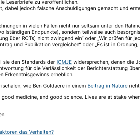
e Leserbriefe zu veröffentlichen.
t, dabei jedoch falsche Anschuldigungen gemacht und ermu
hnungen in vielen Fällen nicht nur seltsam unter den Rahm
r vollständigen Endpunkte), sondern teilweise auch besorgn
tung über RCTs] nicht zwingend ein“ oder „Wir prüfen für j
eintrag und Publikation vergleichen“ oder „Es ist in Ordnun
l sie den Standards der
ICMJE
widersprechen, denen die J
ortung für die Verlässlichkeit der Berichterstattung über 
n Erkenntnisgewinns erheblich.
trischalen, wie Ben Goldacre in einem
Beitrag in Nature
richt
 good medicine, and good science. Lives are at stake when su
en
aktoren das Verhalten?