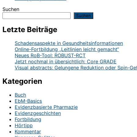
Suchen
Suchen
Letzte Beiträge
Schadensaspekte in Gesundheitsinformationen
Online-Fortbildung „Leitlinien leicht gemacht“
Neues RoB-Tool: ROBUST-RCT
Jetzt nochmal in übersichtlich: Core GRADE
Visual abstracts: Gelungene Reduktion oder Spin-Ge
Kategorien
Buch
EbM-Basics
Evidenzbasierte Pharmazie
Evidenzgeschichten
Fortbildung
Hörtipp
Kommentar