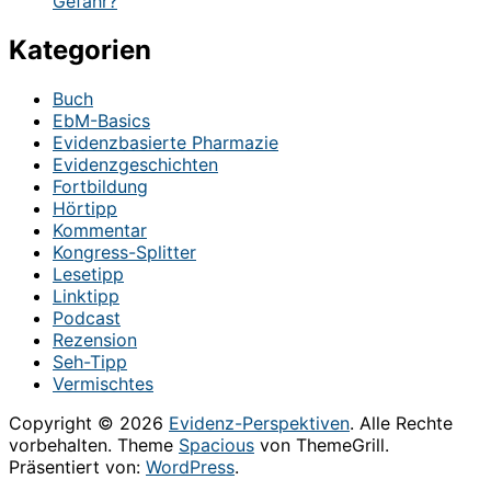
Gefahr?
Kategorien
Buch
EbM-Basics
Evidenzbasierte Pharmazie
Evidenzgeschichten
Fortbildung
Hörtipp
Kommentar
Kongress-Splitter
Lesetipp
Linktipp
Podcast
Rezension
Seh-Tipp
Vermischtes
Copyright © 2026
Evidenz-Perspektiven
. Alle Rechte
vorbehalten. Theme
Spacious
von ThemeGrill.
Präsentiert von:
WordPress
.