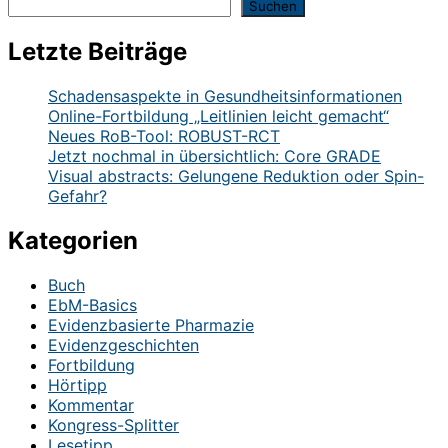
Suchen
Letzte Beiträge
Schadensaspekte in Gesundheitsinformationen
Online-Fortbildung „Leitlinien leicht gemacht“
Neues RoB-Tool: ROBUST-RCT
Jetzt nochmal in übersichtlich: Core GRADE
Visual abstracts: Gelungene Reduktion oder Spin-
Gefahr?
Kategorien
Buch
EbM-Basics
Evidenzbasierte Pharmazie
Evidenzgeschichten
Fortbildung
Hörtipp
Kommentar
Kongress-Splitter
Lesetipp