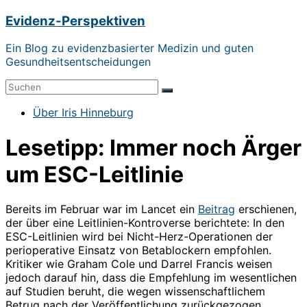
Zum
Evidenz-Perspektiven
Inhalt
springen
Ein Blog zu evidenzbasierter Medizin und guten
Gesundheitsentscheidungen
Menü
Über Iris Hinneburg
Lesetipp: Immer noch Ärger
um ESC-Leitlinie
Bereits im Februar war im Lancet ein
Beitrag
erschienen,
der über eine Leitlinien-Kontroverse berichtete: In den
ESC-Leitlinien wird bei Nicht-Herz-Operationen der
perioperative Einsatz von Betablockern empfohlen.
Kritiker wie Graham Cole und Darrel Francis weisen
jedoch darauf hin, dass die Empfehlung im wesentlichen
auf Studien beruht, die wegen wissenschaftlichem
Betrug nach der Veröffentlichung zurückgezogen