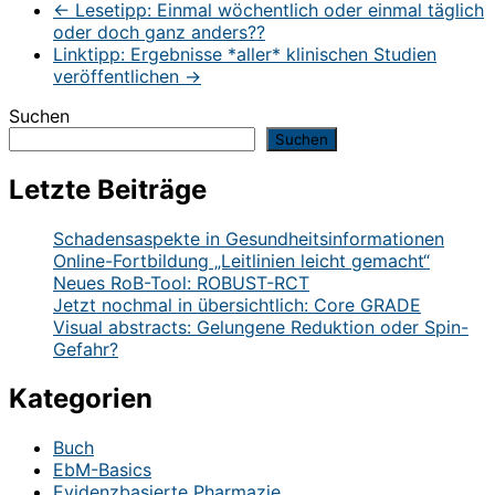
←
Lesetipp: Einmal wöchentlich oder einmal täglich
oder doch ganz anders??
Linktipp: Ergebnisse *aller* klinischen Studien
veröffentlichen
→
Suchen
Suchen
Letzte Beiträge
Schadensaspekte in Gesundheitsinformationen
Online-Fortbildung „Leitlinien leicht gemacht“
Neues RoB-Tool: ROBUST-RCT
Jetzt nochmal in übersichtlich: Core GRADE
Visual abstracts: Gelungene Reduktion oder Spin-
Gefahr?
Kategorien
Buch
EbM-Basics
Evidenzbasierte Pharmazie