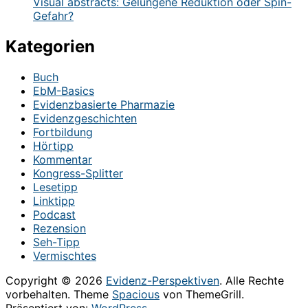
Visual abstracts: Gelungene Reduktion oder Spin-
Gefahr?
Kategorien
Buch
EbM-Basics
Evidenzbasierte Pharmazie
Evidenzgeschichten
Fortbildung
Hörtipp
Kommentar
Kongress-Splitter
Lesetipp
Linktipp
Podcast
Rezension
Seh-Tipp
Vermischtes
Copyright © 2026
Evidenz-Perspektiven
. Alle Rechte
vorbehalten. Theme
Spacious
von ThemeGrill.
Präsentiert von:
WordPress
.