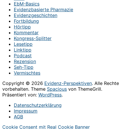
EbM-Basics
Evidenzbasierte Pharmazie
Evidenzgeschichten
Fortbildung
Hörtipp
Kommentar
Kongress-Splitter
Lesetipp
Linktipp
Podcast
Rezension
Seh-Tipp
Vermischtes
Copyright © 2026
Evidenz-Perspektiven
. Alle Rechte
vorbehalten. Theme
Spacious
von ThemeGrill.
Präsentiert von:
WordPress
.
Datenschutzerklärung
Impressum
AGB
Cookie Consent mit Real Cookie Banner