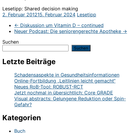
Lesetipp: Shared decision making
2. Februar 2012
15. Februar 2024
Lesetipp
←
Diskussion um Vitamin D – continued
Neuer Podcast: Die seniorengerechte Apotheke
→
Suchen
Suchen
Letzte Beiträge
Schadensaspekte in Gesundheitsinformationen
Online-Fortbildung „Leitlinien leicht gemacht“
Neues RoB-Tool: ROBUST-RCT
Jetzt nochmal in übersichtlich: Core GRADE
Visual abstracts: Gelungene Reduktion oder Spin-
Gefahr?
Kategorien
Buch