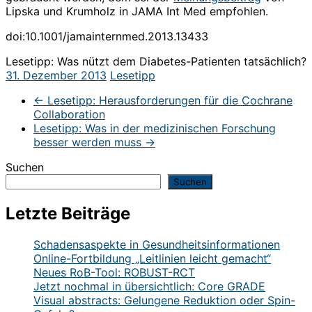
Lipska und Krumholz in JAMA Int Med empfohlen.
doi:10.1001/jamainternmed.2013.13433
Lesetipp: Was nützt dem Diabetes-Patienten tatsächlich?
31. Dezember 2013
Lesetipp
←
Lesetipp: Herausforderungen für die Cochrane
Collaboration
Lesetipp: Was in der medizinischen Forschung
besser werden muss
→
Suchen
Suchen
Letzte Beiträge
Schadensaspekte in Gesundheitsinformationen
Online-Fortbildung „Leitlinien leicht gemacht“
Neues RoB-Tool: ROBUST-RCT
Jetzt nochmal in übersichtlich: Core GRADE
Visual abstracts: Gelungene Reduktion oder Spin-