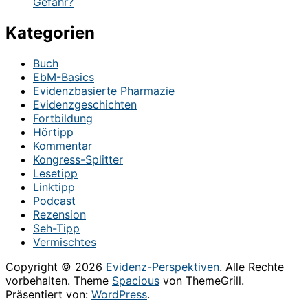
Gefahr?
Kategorien
Buch
EbM-Basics
Evidenzbasierte Pharmazie
Evidenzgeschichten
Fortbildung
Hörtipp
Kommentar
Kongress-Splitter
Lesetipp
Linktipp
Podcast
Rezension
Seh-Tipp
Vermischtes
Copyright © 2026
Evidenz-Perspektiven
. Alle Rechte
vorbehalten. Theme
Spacious
von ThemeGrill.
Präsentiert von:
WordPress
.