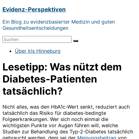
Zum
Evidenz-Perspektiven
Inhalt
springen
Ein Blog zu evidenzbasierter Medizin und guten
Gesundheitsentscheidungen
Menü
Über Iris Hinneburg
Lesetipp: Was nützt dem
Diabetes-Patienten
tatsächlich?
Nicht alles, was den HbA1c-Wert senkt, reduziert auch
tatsächlich das Risiko für diabetes-bedingte
Folgeerkrankungen. Wer sich noch einmal die
wichtigsten Punkte vor Augen führen will, welche
Studien zur Behandlung des Typ-2-Diabetes tatsächlich
gebraucht werden, dem sei der
Meinungsbeitrag
von