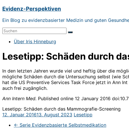
Zum
Evidenz-Perspektiven
Inhalt
springen
Ein Blog zu evidenzbasierter Medizin und guten Gesundh
Menü
Über Iris Hinneburg
Lesetipp: Schäden durch d
In den letzten Jahren wurde viel und heftig über die mö
mögliche Schäden durch die Untersuchung selbst (wie Sc
hat die US Preventive Services Task Force jetzt in Ann In
auch frei zugänglich.
Ann Intern Med.
Published online 12 January 2016 doi:10
Lesetipp: Schäden durch das Mammografie-Screening
12. Januar 2016
13. August 2023
Lesetipp
←
Serie Evidenzbasierte Selbstmedikation