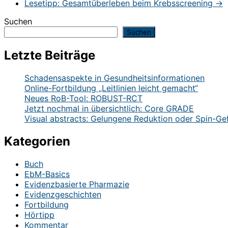
Lesetipp: Gesamtüberleben beim Krebsscreening
→
Suchen
Suchen
Letzte Beiträge
Schadensaspekte in Gesundheitsinformationen
Online-Fortbildung „Leitlinien leicht gemacht“
Neues RoB-Tool: ROBUST-RCT
Jetzt nochmal in übersichtlich: Core GRADE
Visual abstracts: Gelungene Reduktion oder Spin-Ge
Kategorien
Buch
EbM-Basics
Evidenzbasierte Pharmazie
Evidenzgeschichten
Fortbildung
Hörtipp
Kommentar