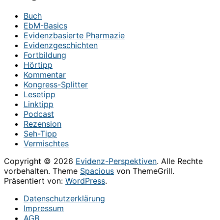
Buch
EbM-Basics
Evidenzbasierte Pharmazie
Evidenzgeschichten
Fortbildung
Hörtipp
Kommentar
Kongress-Splitter
Lesetipp
Linktipp
Podcast
Rezension
Seh-Tipp
Vermischtes
Copyright © 2026
Evidenz-Perspektiven
. Alle Rechte
vorbehalten. Theme
Spacious
von ThemeGrill.
Präsentiert von:
WordPress
.
Datenschutzerklärung
Impressum
AGB