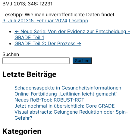
BMJ 2013; 346: f2231
Lesetipp: Wie man unveröffentlichte Daten findet
3. Juli 2013
15. Februar 2024
Lesetipp
←
Neue Serie: Von der Evidenz zur Entscheidung –
GRADE Teil 1
GRADE Teil 2: Der Prozess
→
Suchen
Suchen
Letzte Beiträge
Schadensaspekte in Gesundheitsinformationen
Online-Fortbildung „Leitlinien leicht gemacht“
Neues RoB-Tool: ROBUST-RCT
Jetzt nochmal in übersichtlich: Core GRADE
Visual abstracts: Gelungene Reduktion oder Spin-
Gefahr?
Kategorien