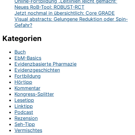
Online-Fortbildung „Leitlinien leicht gemacht“
Neues RoB-Tool: ROBUST-RCT
Jetzt nochmal in übersichtlich: Core GRADE
Visual abstracts: Gelungene Reduktion oder Spin-
Gefahr?
Kategorien
Buch
EbM-Basics
Evidenzbasierte Pharmazie
Evidenzgeschichten
Fortbildung
Hörtipp
Kommentar
Kongress-Splitter
Lesetipp
Linktipp
Podcast
Rezension
Seh-Tipp
Vermischtes